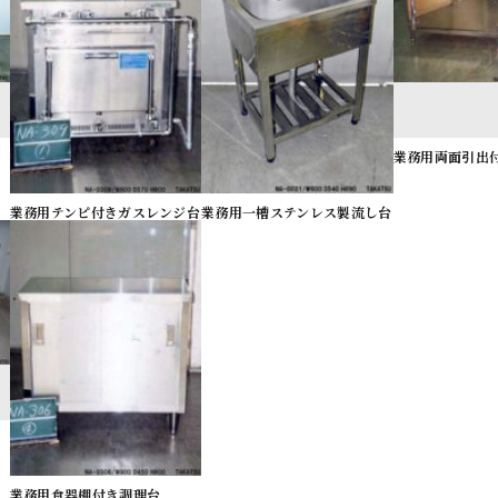
業務用両面引出
業務用テンピ付きガスレンジ台
業務用一槽ステンレス製流し台
業務用食器棚付き調理台