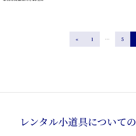
«
1
…
5
レンタル小道具について