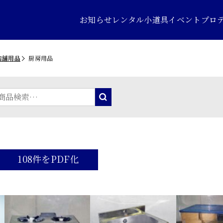
お知らせ
レンタル小道具
イベントプロ
店舗用品
厨房用品
108件をPDF化