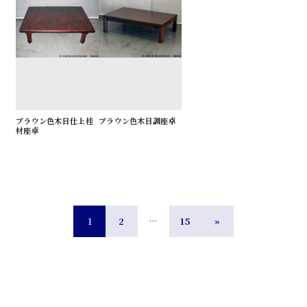
ブラウン色木目仕上桂
ブラウン色木目調座卓
材座卓
1
2
…
15
»