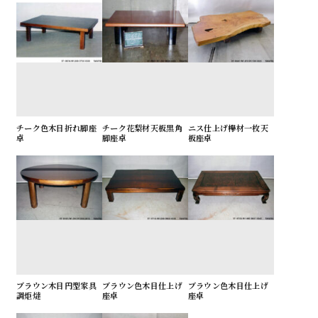
チーク色木目折れ脚座
チーク花梨材天板黒角
ニス仕上げ欅材一枚天
卓
脚座卓
板座卓
ブラウン木目円型家具
ブラウン色木目仕上げ
ブラウン色木目仕上げ
調炬燵
座卓
座卓