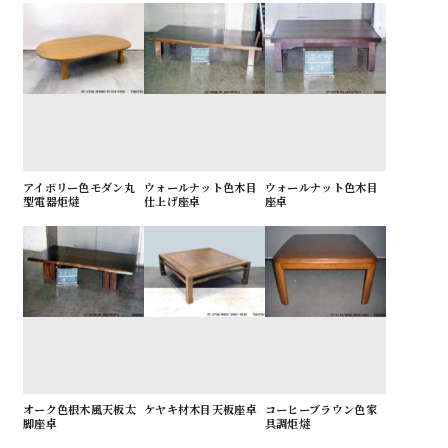
アイボリー色モダン丸
ウォールナット色木目
ウォールナット色木目
型電器炬燵
仕上げ座卓
座卓
オーク色根木風天板太
ケヤキ材木目天板座卓
コーヒーブラウン色家
脚座卓
具調炬燵