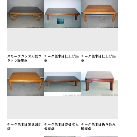
スモークガラス天板ブ
チーク色木目仕上げ座
チーク色木目仕上げ座
ラウン籐座卓
卓
卓
チーク色木目家具調炬
チーク色木目寄せ木天
チーク色木目折り畳み
燵
板座卓
脚座卓