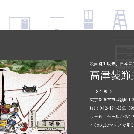
映画誕生以来、日本映
高津装飾
〒182-0022
東京都調布市国領町1-3
tel：042-484-1161（9
京王線 布田駅から徒
> Googleマップで見