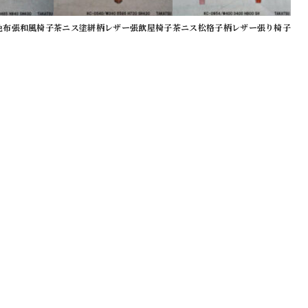
色布張和風椅子
茶ニス塗絣柄レザー張飲屋椅子
茶ニス松格子柄レザー張り椅子