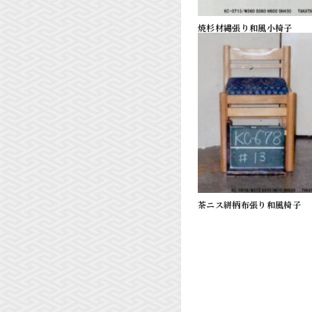
焼杉材縄張り和風小椅子
茶ニス絣柄布張り和風椅子