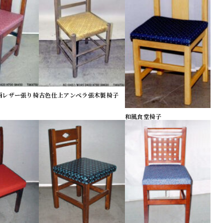
柄レザー張り椅
古色仕上アンペラ張木製椅子
和風食堂椅子