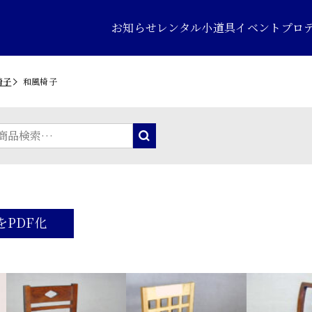
お知らせ
レンタル小道具
イベントプロ
椅子
和風椅子
をPDF化