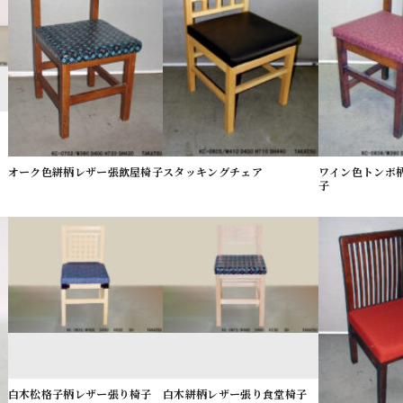
オーク色絣柄レザー張飲屋椅子
スタッキングチェア
ワイン色トンボ
子
白木松格子柄レザー張り椅子
白木絣柄レザー張り食堂椅子