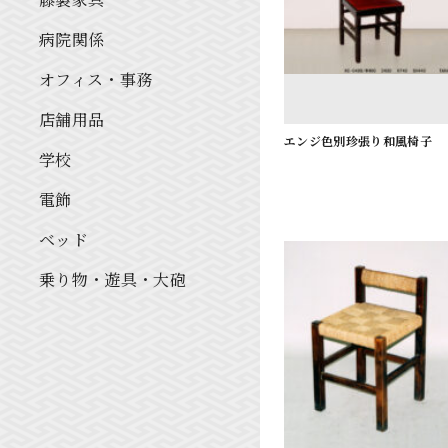
病院関係
オフィス・事務
店舗用品
エンジ色別珍張り和風椅子
学校
電飾
ベッド
乗り物・遊具・大砲