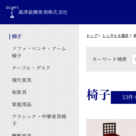
高津装飾美術株式会社
椅子
トップ
レンタル小道具
ソファ・ベンチ・アーム
椅子
キーワード検索
テーブル・デスク
現代家具
椅子
和家具
13件
家庭用品
クラシック・中華家具椅
子
籐製家具