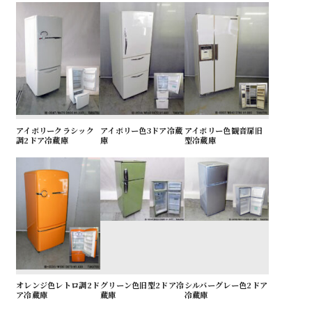
アイボリークラシック
アイボリー色3ドア冷蔵
アイボリー色観音扉旧
調2ドア冷蔵庫
庫
型冷蔵庫
オレンジ色レトロ調2ド
グリーン色旧型2ドア冷
シルバーグレー色2ドア
ア冷蔵庫
蔵庫
冷蔵庫