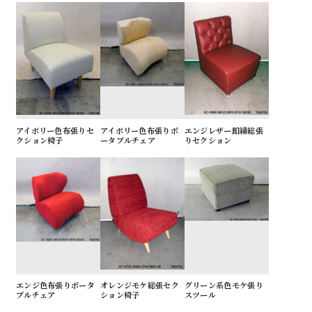
アイボリー色布張りセ
アイボリー色布張りポ
エンジレザー釦締総張
クション椅子
ータブルチェア
りセクション
エンジ色布張りポータ
オレンジモケ総張セク
グリーン系色モケ張り
ブルチェア
ション椅子
スツール