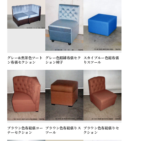
グレー&焦茶色ツート
グレー色釦締布張セク
スカイブルー色総布張
ン布張セクション
ション椅子
りスツール
ブラウン色布総張コー
ブラウン色布総張りス
ブラウン色布総張りセ
ナーセクション
ツール
クション