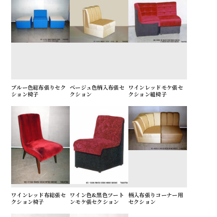
ブルー色総布張りセク
ベージュ色柄入布張セ
ワインレッドモケ張セ
ション椅子
クション
クション組椅子
ワインレッド布総張セ
ワイン色&黒色ツート
柄入布張りコーナー用
クション椅子
ンモケ張セクション
セクション