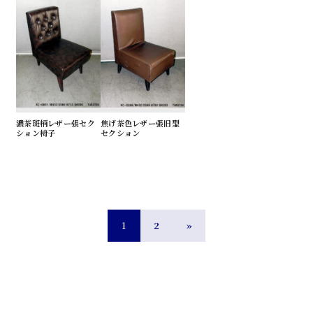
濃茶斑柄レザー張セク
焦げ茶色レザー張旧型
ション椅子
セクション
1
2
»