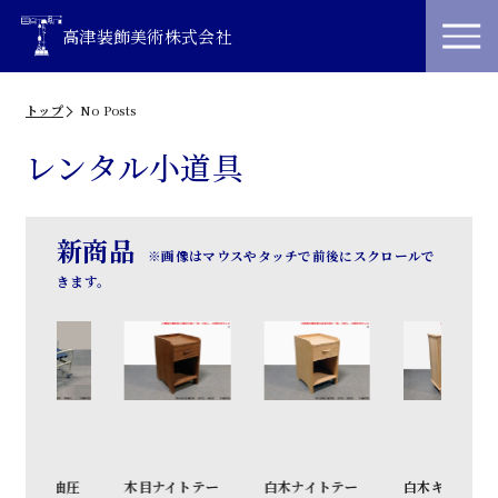
高津装飾美術株式会社
トップ
No Posts
レンタル小道具
新商品
※画像はマウスやタッチで前後にスクロールで
きます。
油圧
木目ナイトテー
白木ナイトテー
白木キャビネッ
和