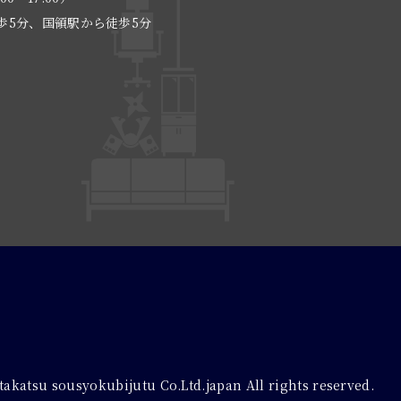
歩5分、国領駅から徒歩5分
る
takatsu sousyokubijutu Co.Ltd.japan All rights reserved.