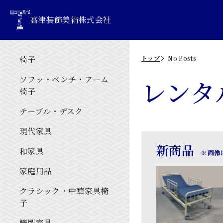
高津装飾美術株式会社
椅子
トップ
No Posts
ソファ・ベンチ・アーム
レンタ
椅子
テーブル・デスク
現代家具
新商品
和家具
※画像は
家庭用品
クラシック・中華家具椅
子
籐製家具