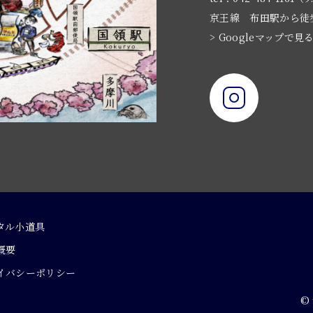
京王線 布田駅から徒
> Googleマップで見
タル小道具
概要
イバシーポリシー
© 