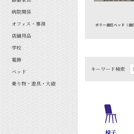
病院関係
オフィス・事務
アイボリー油圧ベッド（油圧
木目ナイトテーブル
式）
店舗用品
学校
電飾
キーワード検索
ベッド
乗り物・遊具・大砲
椅子