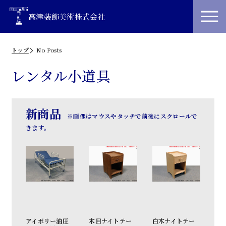
高津装飾美術株式会社
トップ
No Posts
レンタル小道具
新商品
※画像はマウスやタッチで前後にスクロールで
きます。
ボリー油圧
木目ナイトテー
白木ナイトテー
白木キャビネッ