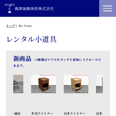
高津装飾美術株式会社
トップ
No Posts
レンタル小道具
新商品
※画像はマウスやタッチで前後にスクロールで
きます。
油圧
木目ナイトテー
白木ナイトテー
白木キャビネッ
和