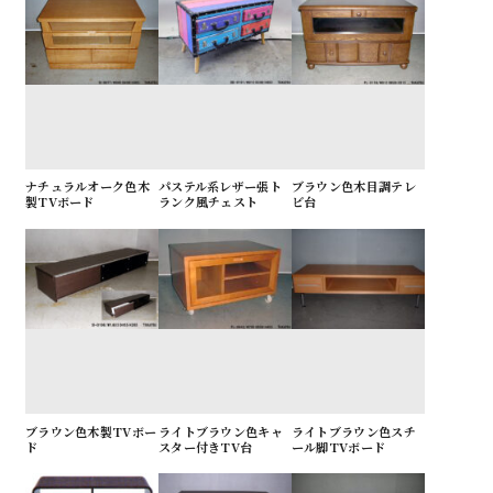
ナチュラルオーク色木
パステル系レザー張ト
ブラウン色木目調テレ
製TVボード
ランク風チェスト
ビ台
ブラウン色木製TVボー
ライトブラウン色キャ
ライトブラウン色スチ
ド
スター付きTV台
ール脚TVボード