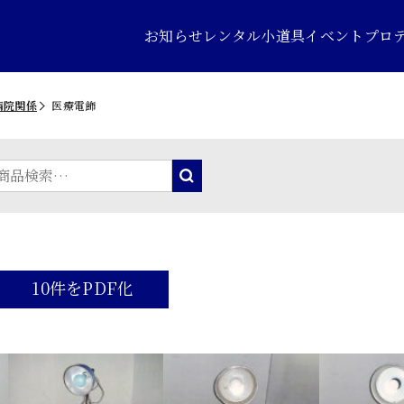
お知らせ
レンタル小道具
イベントプロ
病院関係
医療電飾
10件をPDF化