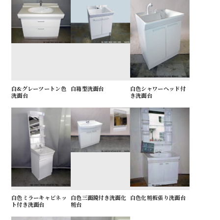
白&グレーツートン色
白箱型洗面台
白色シャワーヘッド付
洗面台
き洗面台
白色ミラーキャビネッ
白色三面鏡付き洗面化
白色化粧板張り洗面台
ト付き洗面台
粧台