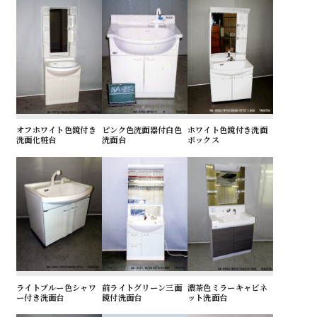
オフホワイト色鏡付き
ピンク色洗面器付白色
ホワイト色鏡付き洗面
洗面化粧台
洗面台
ボックス
ライトブルー色シャワ
前ライトグリーン三面
濃茶色ミラーキャビネ
ー付き洗面台
鏡付洗面台
ット洗面台