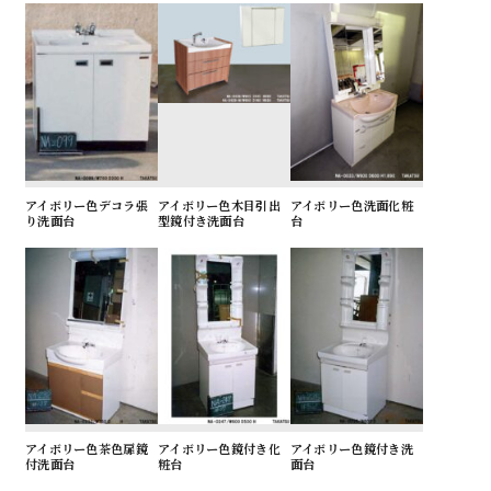
アイボリー色デコラ張
アイボリー色木目引出
アイボリー色洗面化粧
り洗面台
型鏡付き洗面台
台
アイボリー色茶色扉鏡
アイボリー色鏡付き化
アイボリー色鏡付き洗
付洗面台
粧台
面台