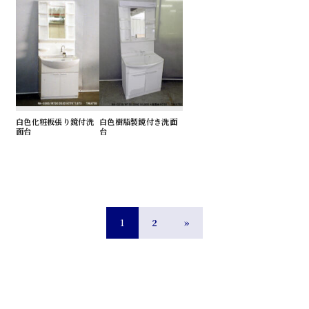
白色化粧板張り鏡付洗
白色樹脂製鏡付き洗面
面台
台
1
2
»