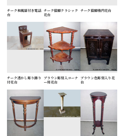
チーク和風扉付き電話
チーク猫脚クラシック
チーク猫脚楕円花台
台
花台
チーク透かし彫り飾り
ブラウン彫刻入コーナ
ブラウン色彫刻入り花
付花台
ー用花台
台