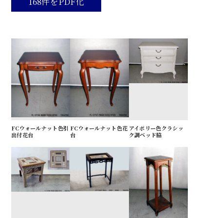
168件をPDF化
FCウォールナット色引
FCウォールナット色花
アイボリー色クラシッ
出付花台
台
ク調ベッド脇