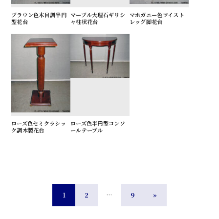
ブラウン色木目調半円
マーブル大理石ギリシ
マホガニー色ツイスト
型花台
ャ柱状花台
レッグ脚花台
ローズ色セミクラシッ
ローズ色半円型コンソ
ク調木製花台
ールテーブル
1
2
…
9
»