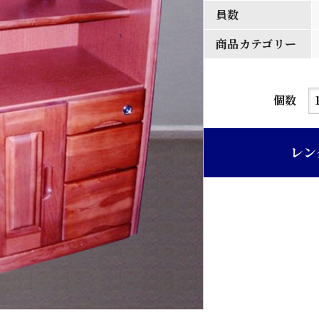
員数
商品カテゴリー
F
個数
台
個
レン