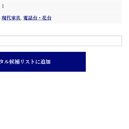
1
現代家具
,
電話台・花台
AX
タル候補リストに追加