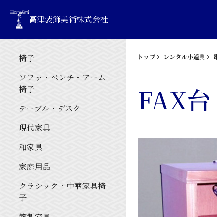
高津装飾美術株式会社
椅子
トップ
レンタル小道具
ソファ・ベンチ・アーム
FAX台
椅子
テーブル・デスク
現代家具
和家具
家庭用品
クラシック・中華家具椅
子
籐製家具