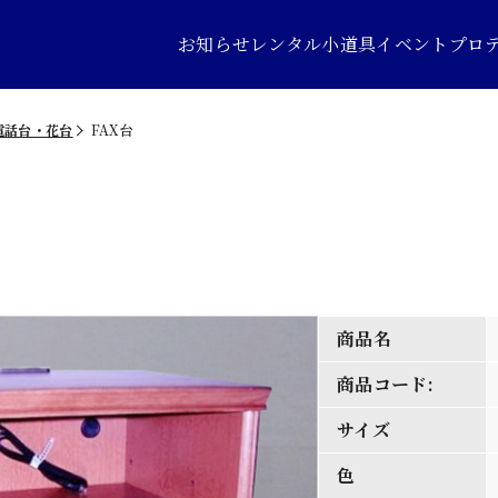
お知らせ
レンタル小道具
イベントプロ
電話台・花台
FAX台
商品名
商品コード:
サイズ
色