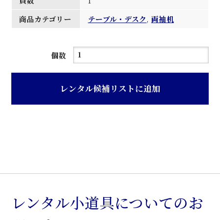
員数
1
商品カテゴリー
テーブル・デスク
,
両袖机
黒
個数
色
箱
レンタル候補リストに追加
脚
組
立
式
両
袖
机
個
レンタル小道具についてのお