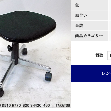
色
風合い
員数
商品カテゴリー
黒
個数
色
布
レン
張
り
事
務
回