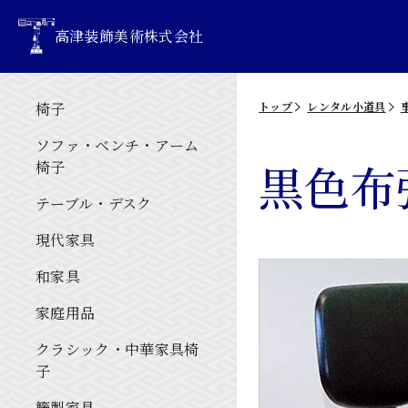
高津装飾美術株式会社
椅子
トップ
レンタル小道具
ソファ・ベンチ・アーム
黒色布
椅子
テーブル・デスク
現代家具
和家具
家庭用品
クラシック・中華家具椅
子
籐製家具