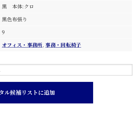
黒 本体:クロ
黒色布張り
9
オフィス・事務所
,
事務・回転椅子
タル候補リストに追加