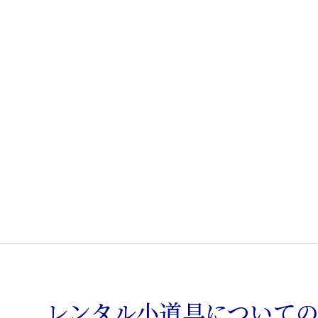
転
椅
子
個
レンタル小道具について