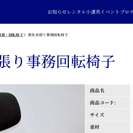
お知らせ
レンタル小道具
イベントプロ
事務・回転椅子
黒色布張り事務回転椅子
張り事務回転椅子
商品名
商品コード:
サイズ
素材