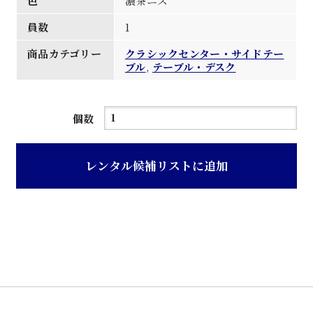
色
濃茶ニス
員数
1
商品カテゴリー
クラシックセンター・サイドテー
ブル
,
テーブル・デスク
雲
個数
型
天
レンタル候補リストに追加
板
猫
脚
サ
イ
ド
卓