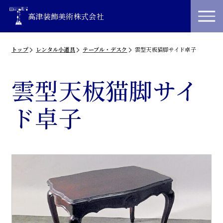
高津装飾美術株式会社
トップ
レンタル小道具
テーブル・デスク
雲型天板猫脚サイド卓子
雲型天板猫脚サイ
ド卓子