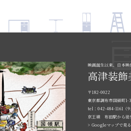
映画誕生以来、日本映
高津装飾
〒182-0022
東京都調布市国領町1-3
tel：042-484-1161（9
京王線 布田駅から徒
> Googleマップで見