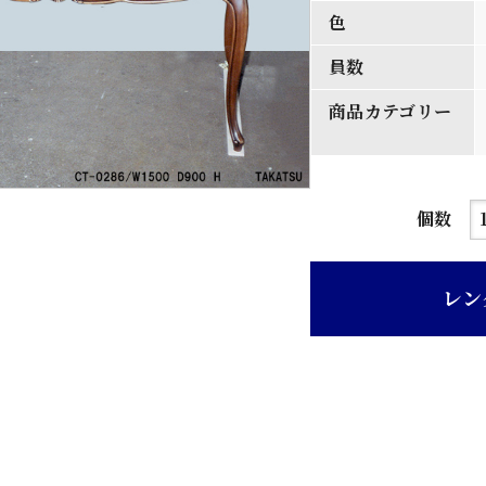
色
員数
商品カテゴリー
雲
個数
型
天
レン
板
彫
刻
入
り