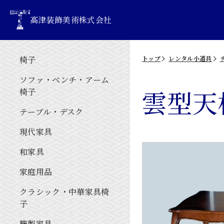
高津装飾美術株式会社
椅子
トップ
レンタル小道具
ソファ・ベンチ・アーム
雲型天
椅子
テーブル・デスク
現代家具
和家具
家庭用品
クラシック・中華家具椅
子
籐製家具