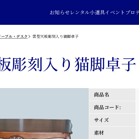
お知らせ
レンタル小道具
イベントプロ
テーブル・デスク
雲型天板彫刻入り猫脚卓子
板彫刻入り猫脚卓子
商品名
商品コード:
サイズ
素材