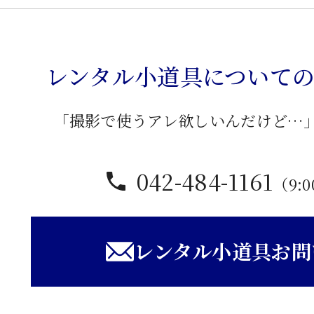
猫
脚
卓
レンタル小道具について
子
個
「撮影で使うアレ欲しいんだけど…
042-484-1161
（9:0
レンタル小道具お問