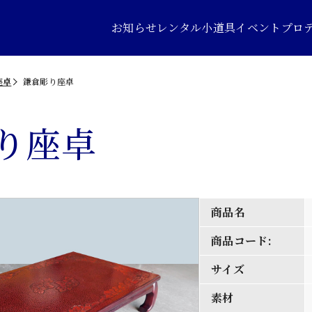
お知らせ
レンタル小道具
イベントプロ
座卓
鎌倉彫り座卓
り座卓
商品名
商品コード:
サイズ
素材