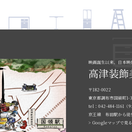
映画誕生以来、日本映
高津装飾
〒182-0022
東京都調布市国領町1-3
tel：042-484-1161（9
京王線 布田駅から徒
> Googleマップで見