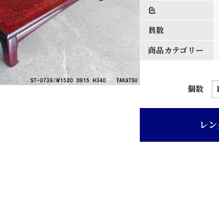
色
員数
商品カテゴリー
鎌
個数
倉
彫
レン
り
座
卓
個