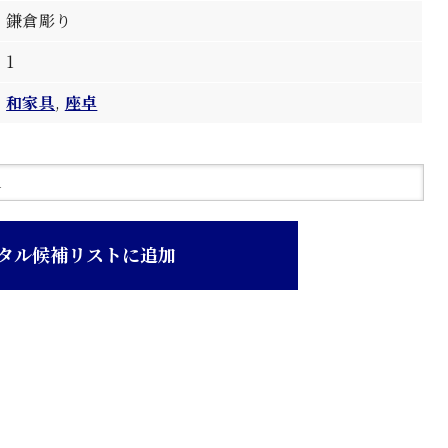
鎌倉彫り
1
和家具
,
座卓
タル候補リストに追加