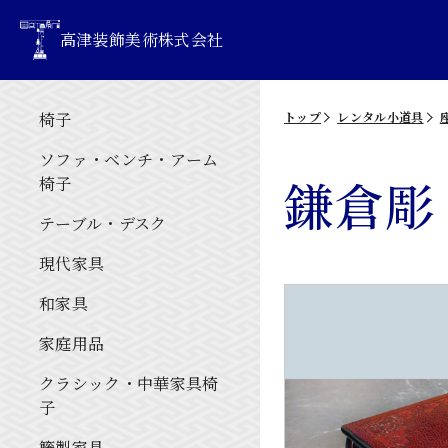
高津装飾美術株式会社
椅子
トップ
レンタル小道具
ソファ・ベンチ・アーム
鎌倉彫
椅子
テーブル・デスク
現代家具
和家具
家庭用品
クラシック・中華家具椅
子
籐製家具