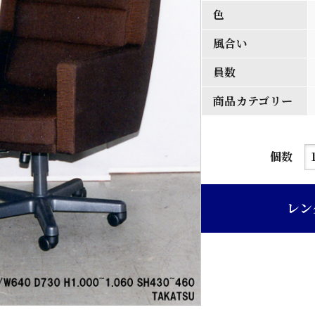
色
風合い
員数
商品カテゴリー
茶
個数
色
総
レン
布
張
り
ハ
イ