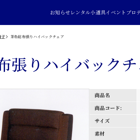
お知らせ
レンタル小道具
イベントプロ
椅子
茶色総布張りハイバックチェア
布張りハイバックチ
商品名
商品コード:
サイズ
素材