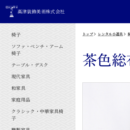
高津装飾美術株式会社
椅子
トップ
レンタル小道具
ソファ・ベンチ・アーム
茶色総
椅子
テーブル・デスク
現代家具
和家具
家庭用品
クラシック・中華家具椅
子
籐製家具