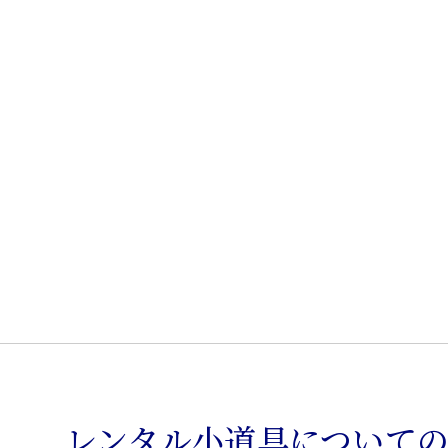
バ
ッ
ク
チ
ェ
ア
個
レンタル小道具について