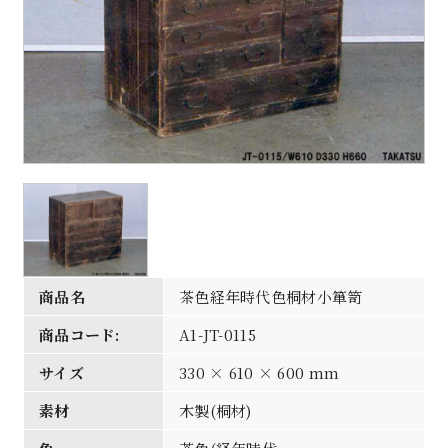
商品名
茶色経年時代色桐材小箪笥
商品コード:
A1-JT-0115
サイズ
330 × 610 × 600 mm
素材
木製(桐材)