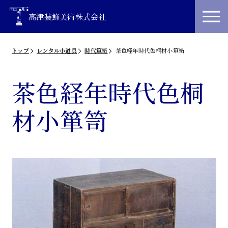
高津装飾美術株式会社
トップ
レンタル小道具
時代箪笥
茶色経年時代色桐材小箪笥
茶色経年時代色桐
材小箪笥