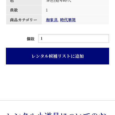
色
茶色(経年時代
員数
1
商品カテゴリー
和家具
,
時代箪笥
茶
個数
色
経
レンタル候補リストに追加
年
時
代
色
桐
材
小
箪