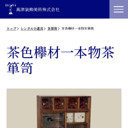
高津装飾美術株式会社
トップ
レンタル小道具
茶箪笥
茶色欅材一本物茶箪笥
茶色欅材一本物茶
箪笥