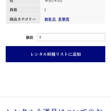
色
茶色(木目)
員数
1
商品カテゴリー
和家具
,
茶箪笥
茶
個数
色
欅
レンタル候補リストに追加
材
一
本
物
茶
箪
笥
個