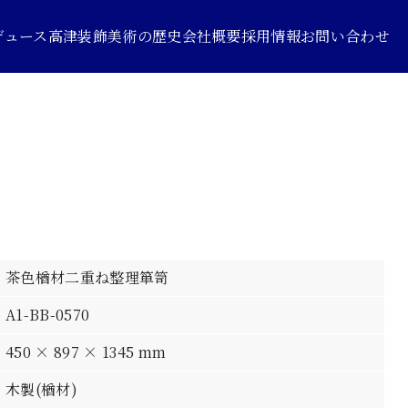
デュース
高津装飾美術の歴史
会社概要
採用情報
お問い合わせ
茶色楢材二重ね整理箪笥
A1-BB-0570
450 × 897 × 1345 mm
木製(楢材)