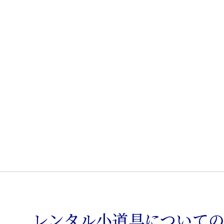
箪
笥
個
レンタル小道具について