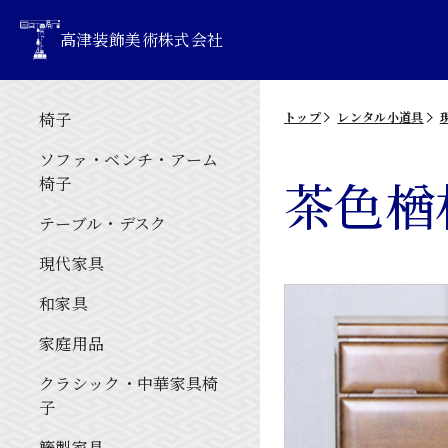
高津装飾美術株式会社
椅子
トップ
レンタル小道具
ソファ・ベンチ・アーム
茶色楢
椅子
テーブル・デスク
現代家具
和家具
家庭用品
クラシック・中華家具椅
子
籐製家具