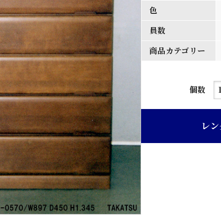
色
員数
商品カテゴリー
茶
個数
色
楢
レン
材
二
重
ね
整
理