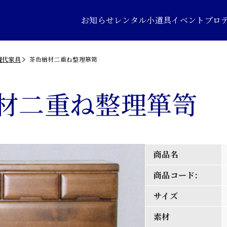
お知らせ
レンタル小道具
イベントプロ
現代家具
茶色楢材二重ね整理箪笥
材二重ね整理箪笥
商品名
商品コード:
サイズ
素材