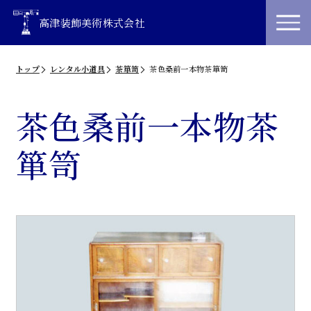
高津装飾美術株式会社
トップ
レンタル小道具
茶箪笥
茶色桑前一本物茶箪笥
茶色桑前一本物茶
箪笥