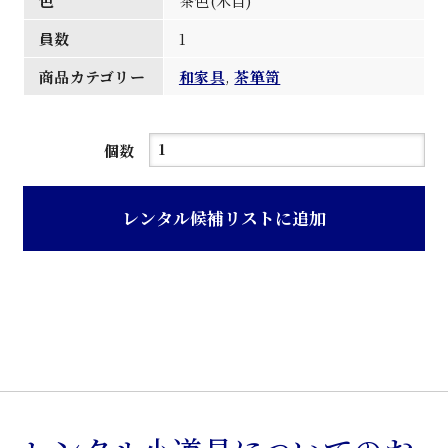
色
茶色(木目)
員数
1
商品カテゴリー
和家具
,
茶箪笥
茶
個数
色
桑
レンタル候補リストに追加
前
一
本
物
茶
箪
笥
個