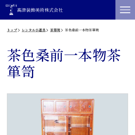
高津装飾美術株式会社
トップ
レンタル小道具
茶箪笥
茶色桑前一本物茶箪笥
茶色桑前一本物茶
箪笥