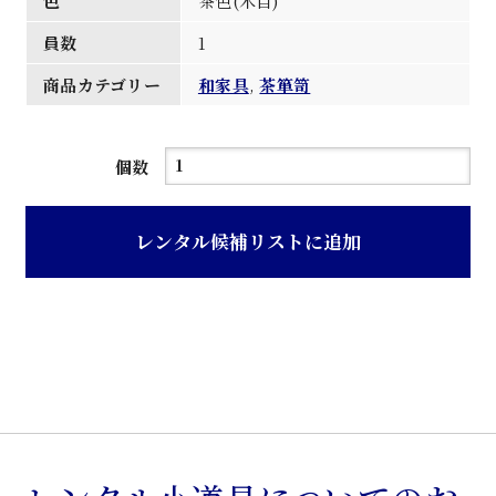
色
茶色(木目)
員数
1
商品カテゴリー
和家具
,
茶箪笥
茶
個数
色
桑
レンタル候補リストに追加
前
一
本
物
茶
箪
笥
個