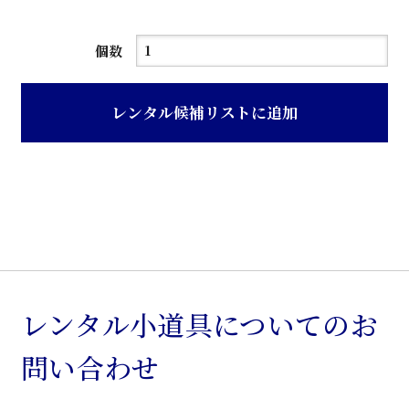
茶
個数
色
木
レンタル候補リストに追加
目
調
ス
チ
ー
ル
製
ロ
レンタル小道具についてのお
ッ
問い合わせ
カ
ー