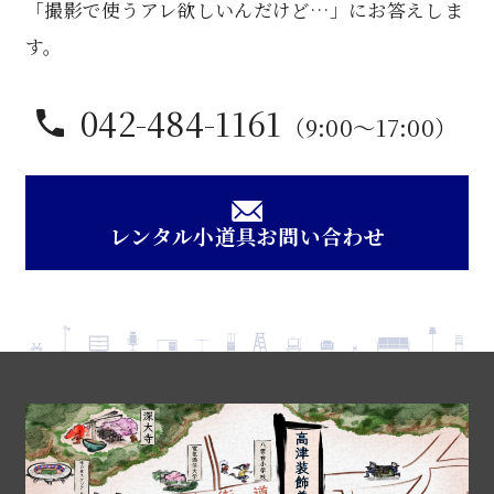
「撮影で使うアレ欲しいんだけど…」にお答えしま
ダ
ン
す。
ス
個
042-484-1161
（9:00〜17:00）
レンタル小道具お問い合わせ