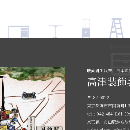
映画誕生以来、日本映
高津装飾
〒182-0022
東京都調布市国領町1-3
tel：042-484-1161（9
京王線 布田駅から徒
> Googleマップで見