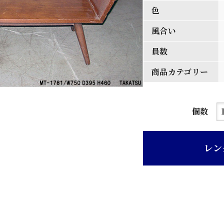
色
風合い
員数
商品カテゴリー
茶
個数
色
木
レン
目
天
板
旧
型