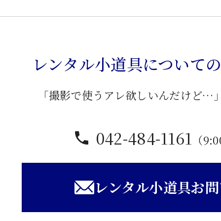
応
接
卓
レンタル小道具について
子
個
「撮影で使うアレ欲しいんだけど…
042-484-1161
（9:0
レンタル小道具お問