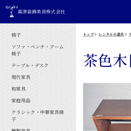
高津装飾美術株式会社
椅子
トップ
レンタル小道具
ソファ・ベンチ・アーム
茶色木
椅子
テーブル・デスク
現代家具
和家具
家庭用品
クラシック・中華家具椅
子
籐製家具