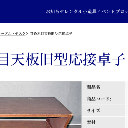
お知らせ
レンタル小道具
イベントプロ
テーブル・デスク
茶色木目天板旧型応接卓子
目天板旧型応接卓子
商品名
商品コード:
サイズ
素材