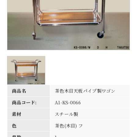
商品名
茶色木目天板パイプ製ワゴン
商品コード:
A1-KS-0066
素材
スチール製
色
茶色(木目) フ