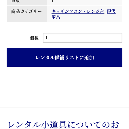
員数
1
商品カテゴリー
キッチンワゴン・レンジ台
,
現代
家具
茶
個数
色
木
レンタル候補リストに追加
目
天
板
パ
イ
プ
製
ワ
レンタル小道具についてのお
ゴ