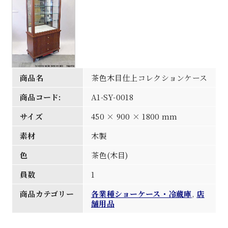
商品名
茶色木目仕上コレクションケース
商品コード:
A1-SY-0018
サイズ
450 × 900 × 1800 mm
素材
木製
色
茶色(木目)
員数
1
商品カテゴリー
各業種ショーケース・冷蔵庫
,
店
舗用品