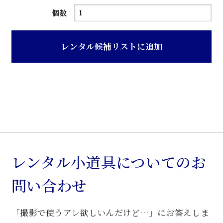
茶
個数
色
木
レンタル候補リストに追加
目
仕
上
コ
レ
ク
シ
ョ
レンタル小道具についてのお
ン
問い合わせ
ケ
ー
「撮影で使うアレ欲しいんだけど…」にお答えしま
ス