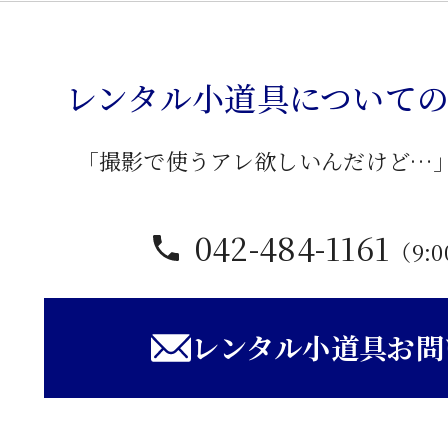
花
台
個
レンタル小道具について
「撮影で使うアレ欲しいんだけど…
042-484-1161
（9:0
レンタル小道具お問