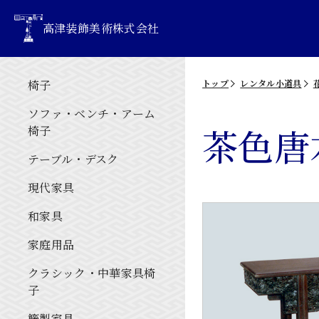
高津装飾美術株式会社
椅子
トップ
レンタル小道具
ソファ・ベンチ・アーム
茶色唐
椅子
テーブル・デスク
現代家具
和家具
家庭用品
クラシック・中華家具椅
子
籐製家具