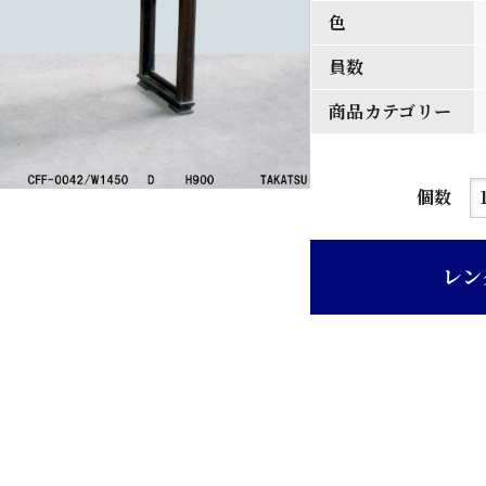
色
員数
商品カテゴリー
茶
個数
色
唐
レン
木
材
彫
刻
入
り