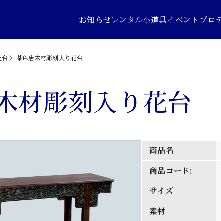
お知らせ
レンタル小道具
イベントプロ
花台
茶色唐木材彫刻入り花台
木材彫刻入り花台
商品名
商品コード:
サイズ
素材