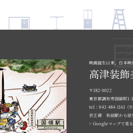
映画誕生以来、日本映
高津装飾
〒182-0022
東京都調布市国領町1-3
tel：042-484-1161（9
京王線 布田駅から徒
> Googleマップで見