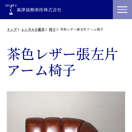
高津装飾美術株式会社
トップ
レンタル小道具
椅子
茶色レザー張左片アーム椅子
茶色レザー張左片
アーム椅子