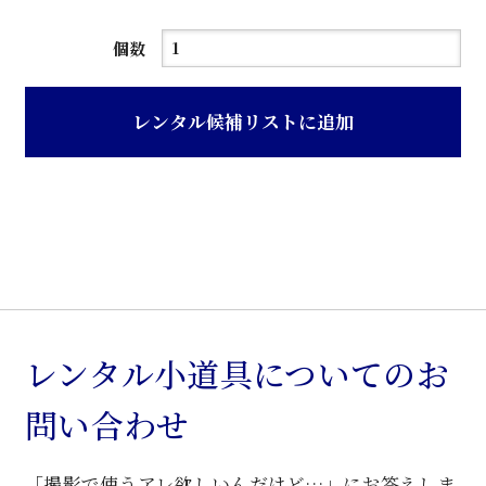
茶
個数
色
レ
レンタル候補リストに追加
ザ
ー
張
左
片
ア
ー
ム
レンタル小道具についてのお
椅
問い合わせ
子
個
「撮影で使うアレ欲しいんだけど…」にお答えしま