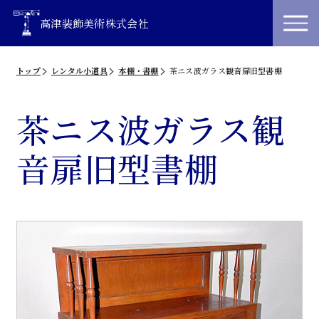
高津装飾美術株式会社
トップ
レンタル小道具
本棚・書棚
茶ニス波ガラス観音扉旧型書棚
茶ニス波ガラス観
音扉旧型書棚