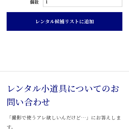
茶
個数
ニ
ス
レンタル候補リストに追加
波
ガ
ラ
ス
観
音
扉
旧
レンタル小道具についてのお
型
問い合わせ
書
棚
「撮影で使うアレ欲しいんだけど…」にお答えしま
個
す。