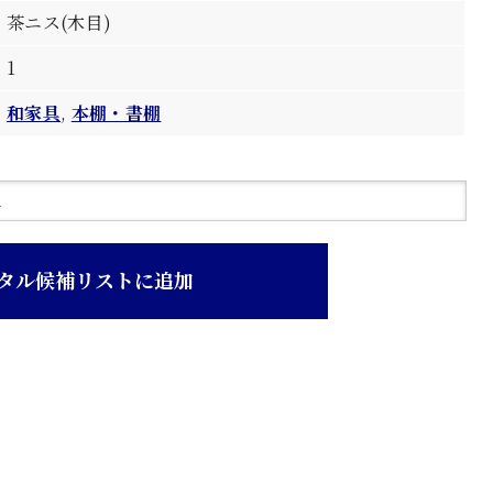
茶ニス(木目)
1
和家具
,
本棚・書棚
タル候補リストに追加