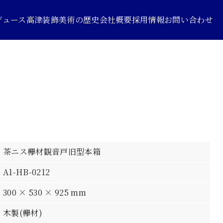
デュース
高津装飾美術の歴史
会社概要
採用情報
お問い合わせ
茶ニス欅材観音戸旧型本箱
A1-HB-0212
300 × 530 × 925 mm
木製(欅材)