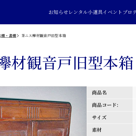
お知らせ
レンタル小道具
イベントプロ
本棚・書棚
茶ニス欅材観音戸旧型本箱
欅材観音戸旧型本箱
商品名
商品コード:
サイズ
素材