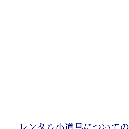
型
本
箱
個
レンタル小道具について