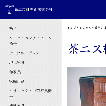
高津装飾美術株式会社
椅子
トップ
レンタル小道具
ソファ・ベンチ・アーム
茶ニス
椅子
テーブル・デスク
現代家具
和家具
家庭用品
クラシック・中華家具椅
子
籐製家具