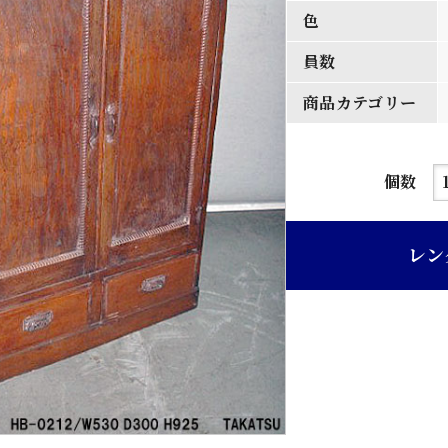
色
員数
商品カテゴリー
茶
個数
ニ
ス
レン
欅
材
観
音
戸
旧