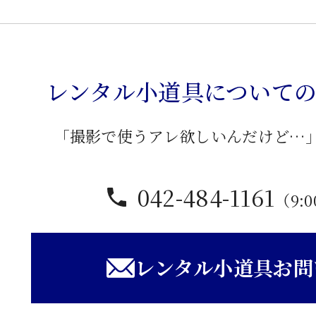
段
違
い
レンタル小道具について
棚
個
「撮影で使うアレ欲しいんだけど…
042-484-1161
（9:0
レンタル小道具お問