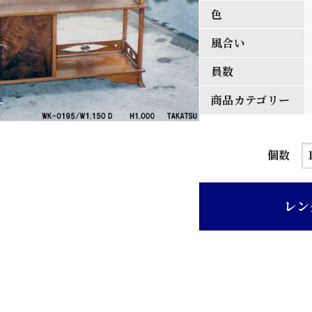
色
風合い
員数
商品カテゴリー
茶
個数
ニ
ス
レン
桑
前
張
り
三