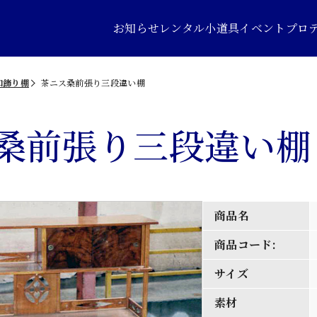
お知らせ
レンタル小道具
イベントプロ
和飾り棚
茶ニス桑前張り三段違い棚
桑前張り三段違い棚
商品名
商品コード:
サイズ
素材