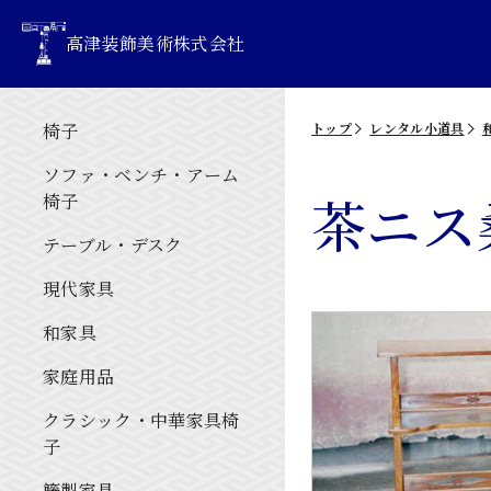
高津装飾美術株式会社
椅子
トップ
レンタル小道具
ソファ・ベンチ・アーム
茶ニス
椅子
テーブル・デスク
現代家具
和家具
家庭用品
クラシック・中華家具椅
子
籐製家具