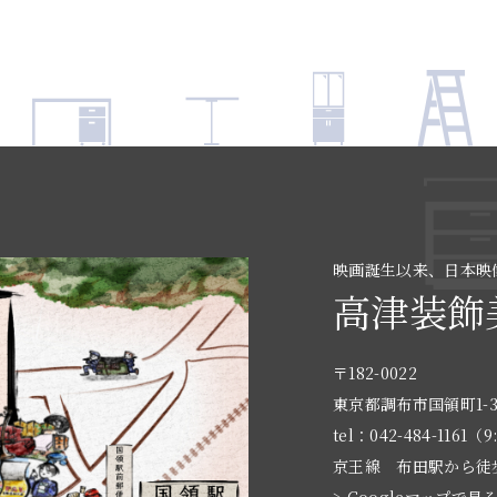
映画誕生以来、日本映
高津装飾
〒182-0022
東京都調布市国領町1-3
tel：042-484-1161（9
京王線 布田駅から徒
> Googleマップで見