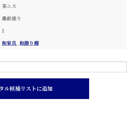
茶ニス
桑前張り
1
和家具
,
和飾り棚
タル候補リストに追加