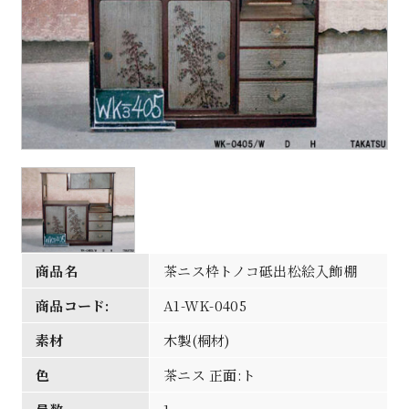
商品名
茶ニス枠トノコ砥出松絵入飾棚
商品コード:
A1-WK-0405
素材
木製(桐材)
色
茶ニス 正面:ト