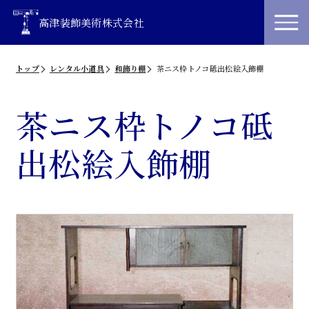
高津装飾美術株式会社
トップ
レンタル小道具
和飾り棚
茶ニス枠トノコ砥出松絵入飾棚
茶ニス枠トノコ砥
出松絵入飾棚