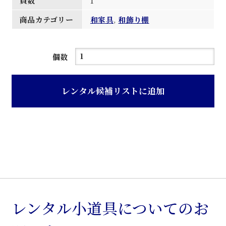
員数
1
商品カテゴリー
和家具
,
和飾り棚
茶
個数
ニ
ス
レンタル候補リストに追加
枠
ト
ノ
コ
砥
出
松
絵
レンタル小道具についてのお
入