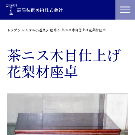
高津装飾美術株式会社
トップ
レンタル小道具
座卓
茶ニス木目仕上げ花梨材座卓
茶ニス木目仕上げ
花梨材座卓