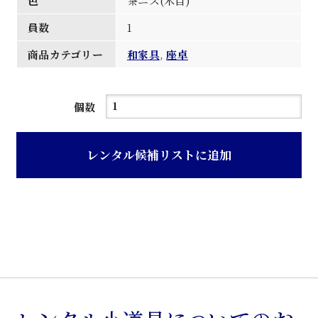
色
茶ニス(木目)
員数
1
商品カテゴリー
和家具
,
座卓
茶
個数
ニ
ス
レンタル候補リストに追加
木
目
仕
上
げ
花
梨
材