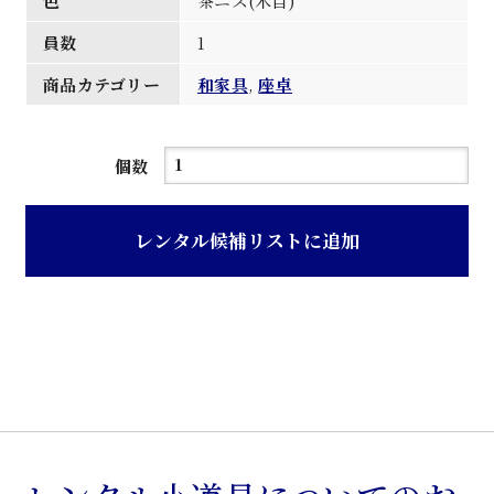
色
茶ニス(木目)
員数
1
商品カテゴリー
和家具
,
座卓
茶
個数
ニ
ス
レンタル候補リストに追加
木
目
仕
上
げ
座
卓
個