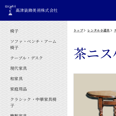
高津装飾美術株式会社
椅子
トップ
レンタル小道具
ソファ・ベンチ・アーム
茶ニス
椅子
テーブル・デスク
現代家具
和家具
家庭用品
クラシック・中華家具椅
子
籐製家具