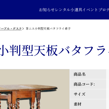
お知らせ
レンタル小道具
イベントプロ
テーブル・デスク
茶ニス小判型天板バタフライ卓子
小判型天板バタフラ
商品名
商品コード:
サイズ
素材