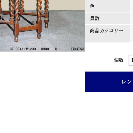
色
員数
商品カテゴリー
茶
個数
ニ
ス
レン
小
判
型
天
板