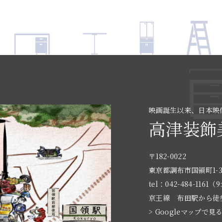
映画誕生以来、日本映
高津装飾
〒182-0022
東京都調布市国領町1-3
tel：042-484-1161（9
京王線 布田駅から徒
> Googleマップで見