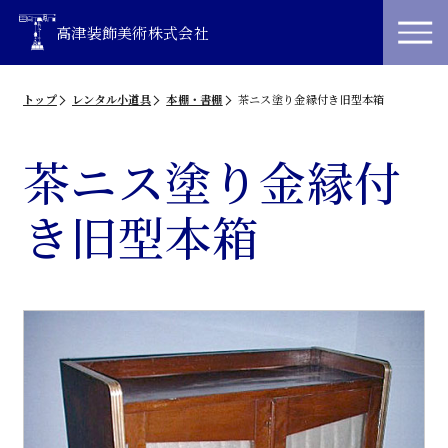
高津装飾美術株式会社
トップ
レンタル小道具
本棚・書棚
茶ニス塗り金縁付き旧型本箱
茶ニス塗り金縁付
き旧型本箱