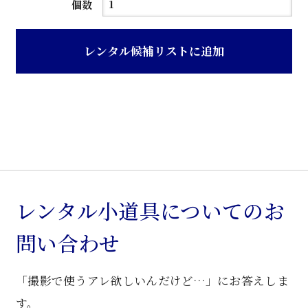
茶
個数
ニ
ス
レンタル候補リストに追加
塗
り
金
縁
付
き
旧
型
レンタル小道具についてのお
本
問い合わせ
箱
個
「撮影で使うアレ欲しいんだけど…」にお答えしま
す。