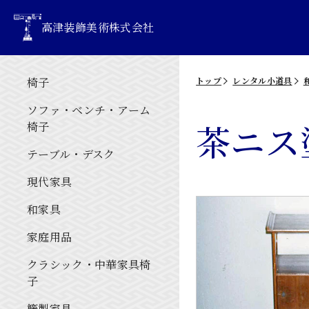
高津装飾美術株式会社
椅子
トップ
レンタル小道具
ソファ・ベンチ・アーム
茶ニス
椅子
テーブル・デスク
現代家具
和家具
家庭用品
クラシック・中華家具椅
子
籐製家具