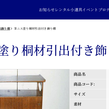
お知らせ
レンタル小道具
イベントプロ
和飾り棚
茶ニス塗り桐材引出付き飾り棚
塗り桐材引出付き飾
商品名
商品コード:
サイズ
素材