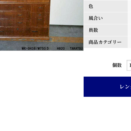
色
風合い
員数
商品カテゴリー
茶
個数
ニ
ス
レン
塗
り
桐
材
引