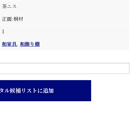
茶ニス
正面:桐材
1
和家具
,
和飾り棚
タル候補リストに追加