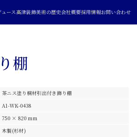
デュース
高津装飾美術の歴史
会社概要
採用情報
お問い合わせ
り棚
茶ニス塗り桐材引出付き飾り棚
A1-WK-0438
750 × 820 mm
木製(杉材)