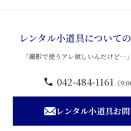
出
付
き
レンタル小道具について
飾
り
棚
「撮影で使うアレ欲しいんだけど…
個
042-484-1161
（9:0
レンタル小道具お問