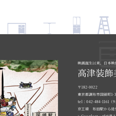
映画誕生以来、日本映
高津装飾
〒182-0022
東京都調布市国領町1-3
tel：042-484-1161（9
京王線 布田駅から徒
> Googleマップで見