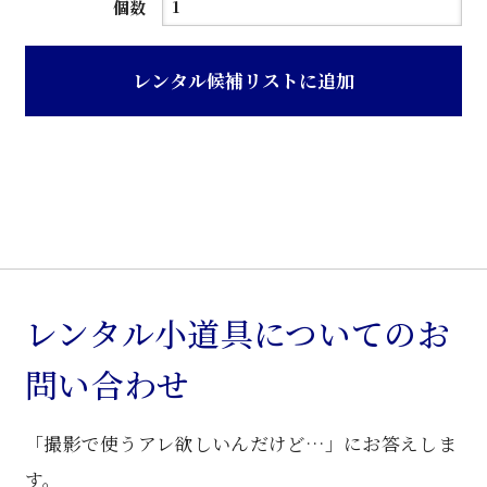
茶
個数
ニ
ス
レンタル候補リストに追加
塗
り
木
製
下
駄
箱
個
レンタル小道具についてのお
問い合わせ
「撮影で使うアレ欲しいんだけど…」にお答えしま
す。