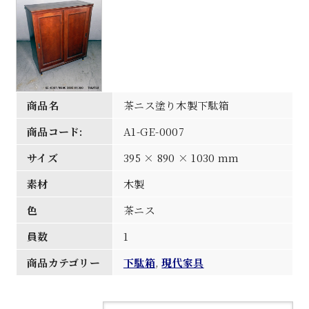
商品名
茶ニス塗り木製下駄箱
商品コード:
A1-GE-0007
サイズ
395 × 890 × 1030 mm
素材
木製
色
茶ニス
員数
1
商品カテゴリー
下駄箱
,
現代家具