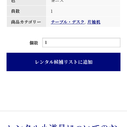
色
茶ニス
員数
1
商品カテゴリー
テーブル・デスク
,
片袖机
茶
個数
ニ
ス
レンタル候補リストに追加
塗
り
木
製
ラ
イ
テ
ィ