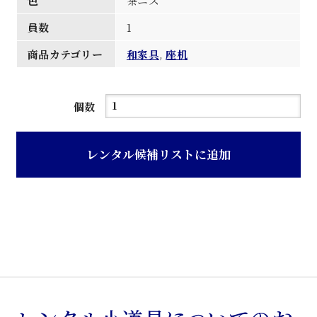
色
茶ニス
員数
1
商品カテゴリー
和家具
,
座机
茶
個数
ニ
ス
レンタル候補リストに追加
塗
り
木
製
グ
リ
脚
座