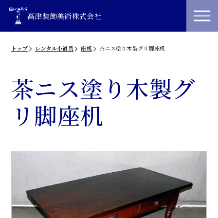
高津装飾美術株式会社
トップ
レンタル小道具
座机
茶ニス塗り木製グリ脚座机
茶ニス塗り木製グ
リ脚座机