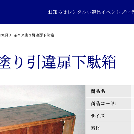
お知らせ
レンタル小道具
イベントプロ
和家具
茶ニス塗り引違扉下駄箱
塗り引違扉下駄箱
商品名
商品コード:
サイズ
素材