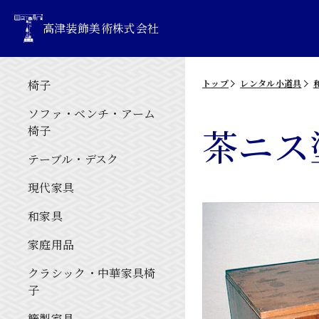
高津装飾美術株式会社
椅子
トップ
レンタル小道具
ソファ・ベンチ・アーム
茶ニス
椅子
テーブル・デスク
現代家具
和家具
家庭用品
クラシック・中華家具椅
子
籐製家具