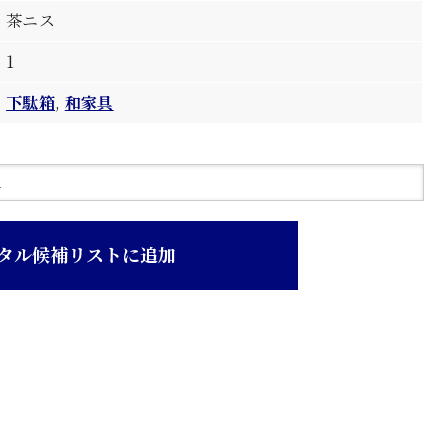
茶ニス
1
下駄箱
,
和家具
タル候補リストに追加