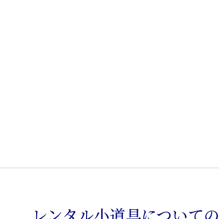
駄
箱
個
レンタル小道具について