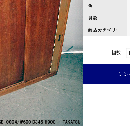
色
員数
商品カテゴリー
茶
個数
ニ
ス
レン
塗
り
引
違
扉
下