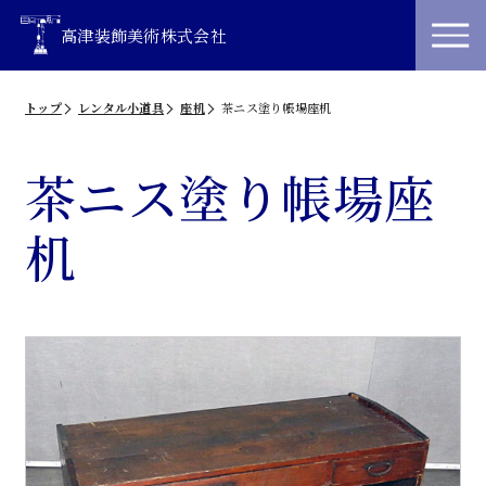
高津装飾美術株式会社
トップ
レンタル小道具
座机
茶ニス塗り帳場座机
茶ニス塗り帳場座
机