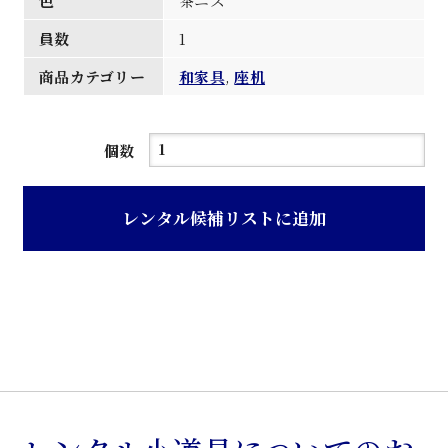
色
茶ニス
員数
1
商品カテゴリー
和家具
,
座机
茶
個数
ニ
ス
レンタル候補リストに追加
塗
り
帳
場
座
机
個