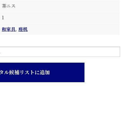
茶ニス
1
和家具
,
座机
タル候補リストに追加