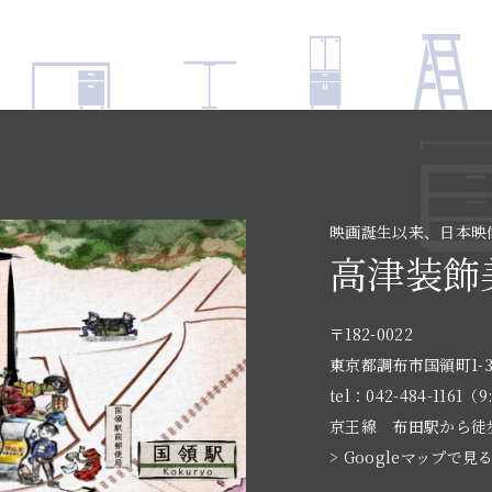
映画誕生以来、日本映
高津装飾
〒182-0022
東京都調布市国領町1-3
tel：042-484-1161（9
京王線 布田駅から徒
> Googleマップで見