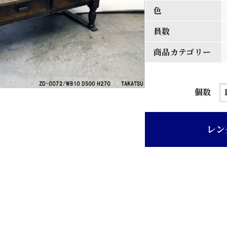
色
員数
商品カテゴリー
茶
個数
ニ
ス
レン
塗
り
グ
リ
脚
座