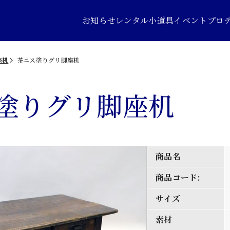
お知らせ
レンタル小道具
イベントプロ
座机
茶ニス塗りグリ脚座机
塗りグリ脚座机
商品名
商品コード:
サイズ
素材