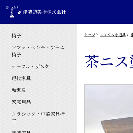
高津装飾美術株式会社
椅子
トップ
レンタル小道具
ソファ・ベンチ・アーム
茶ニス
椅子
テーブル・デスク
現代家具
和家具
家庭用品
クラシック・中華家具椅
子
籐製家具