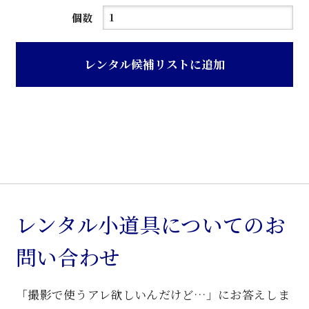
茶
個数
ニ
ス
レンタル候補リストに追加
塗
り
ク
ラ
シ
ッ
ク
卓
レンタル小道具についてのお
子
問い合わせ
個
「撮影で使うアレ欲しいんだけど…」にお答えしま