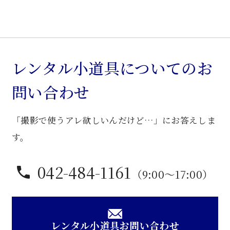
欅
材
和
飾
り
レンタル小道具についてのお
棚
問い合わせ
個
「撮影で使うアレ欲しいんだけど…」にお答えしま
す。
042-484-1161
（9:00〜17:00）
レンタル小道具お問い合わせ