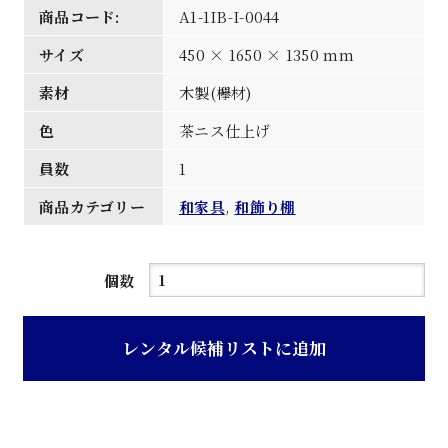
商品コード:
A1-1IB-I-0044
サイズ
450 × 1650 × 1350 mm
素材
木製(欅材)
色
茶ニス仕上げ
員数
1
商品カテゴリー
和家具
,
和飾り棚
茶
個数
ニ
ス
レンタル候補リストに追加
仕
上
げ