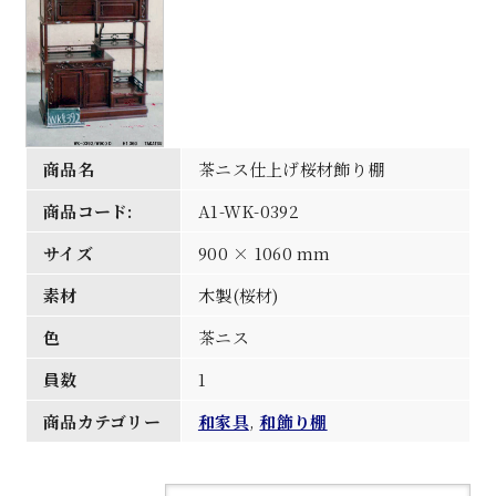
商品名
茶ニス仕上げ桜材飾り棚
商品コード:
A1-WK-0392
サイズ
900 × 1060 mm
素材
木製(桜材)
色
茶ニス
員数
1
商品カテゴリー
和家具
,
和飾り棚