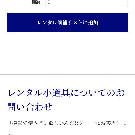
茶
個数
ニ
ス
レンタル候補リストに追加
仕
上
げ
桜
材
飾
り
棚
レンタル小道具についてのお
個
問い合わせ
「撮影で使うアレ欲しいんだけど…」にお答えしま
す。