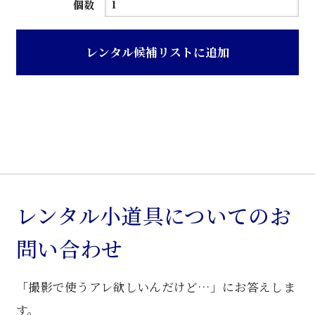
茶
個数
ニ
ス
レンタル候補リストに追加
仕
上
げ
ク
ラ
シ
ッ
ク
レンタル小道具についてのお
調
問い合わせ
花
台
「撮影で使うアレ欲しいんだけど…」にお答えしま
個
す。